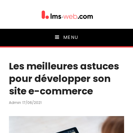
Lms-web
MENU
Les meilleures astuces
pour développer son
site e-commerce
Posted
Admin
17/06/2021
On