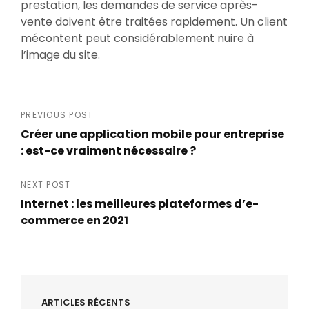
prestation, les demandes de service après-
vente doivent être traitées rapidement. Un client
mécontent peut considérablement nuire à
l’image du site.
Navigation
PREVIOUS POST
Créer une application mobile pour entreprise
de
: est-ce vraiment nécessaire ?
Previous
l’article
Post
NEXT POST
Internet : les meilleures plateformes d’e-
commerce en 2021
Next
Post
ARTICLES RÉCENTS