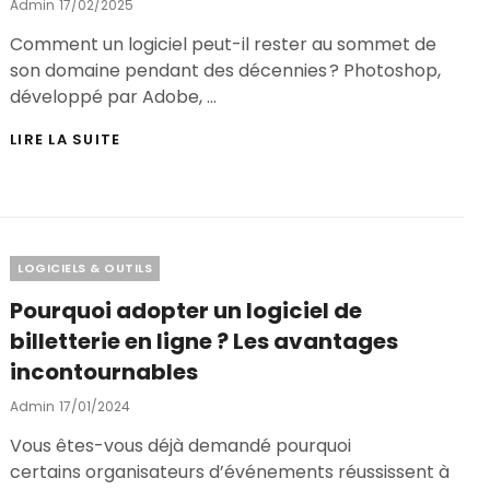
GAGNANTES
Posted
Admin
17/02/2025
On
Comment un logiciel peut-il rester au sommet de
son domaine pendant des décennies ? Photoshop,
développé par Adobe, …
PHOTOSHOP
LIRE LA SUITE
:
L’OUTIL
INDISPENSABLE
POUR
LES
WEBDESIGNERS
Categories
LOGICIELS & OUTILS
EN
2025
Pourquoi adopter un logiciel de
?
billetterie en ligne ? Les avantages
incontournables
Posted
Admin
17/01/2024
On
Vous êtes-vous déjà demandé pourquoi
certains organisateurs d’événements réussissent à