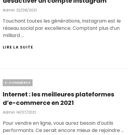
désactiver un compte Instagram
Posted
Admin
22/08/2021
On
Touchant toutes les générations, Instagram est le
réseau social par excellence. Comptant plus d’un
milliard …
GUIDE
LIRE LA SUITE
PRATIQUE
POUR
SUPPRIMER
OU
DÉSACTIVER
UN
Categories
E-COMMERCE
COMPTE
INSTAGRAM
Internet : les meilleures plateformes
d’e-commerce en 2021
Posted
Admin
14/07/2021
On
Pour vendre en ligne, vous aurez besoin d’outils
performants. Ce serait encore mieux de rejoindre …