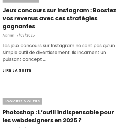
POUR
Jeux concours sur Instagram : Boostez
LA
SÉCURITÉ
vos revenus avec ces stratégies
DE
gagnantes
VOTRE
SITE
Posted
Admin
17/03/2025
WEB
On
?
Les jeux concours sur Instagram ne sont pas qu’un
simple outil de divertissement. Ils incarnent un
puissant concept …
JEUX
LIRE LA SUITE
CONCOURS
SUR
INSTAGRAM
:
BOOSTEZ
Categories
LOGICIELS & OUTILS
VOS
REVENUS
Photoshop : L’outil indispensable pour
AVEC
CES
les webdesigners en 2025 ?
STRATÉGIES