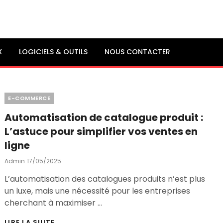
X
LOGICIELS & OUTILS
NOUS CONTACTER
Categories
E-COMMERCE
Automatisation de catalogue produit :
L’astuce pour simplifier vos ventes en
ligne
Posted
Admin
17/05/2025
On
L’automatisation des catalogues produits n’est plus
un luxe, mais une nécessité pour les entreprises
cherchant à maximiser …
AUTOMATISATION
LIRE LA SUITE