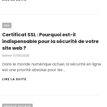
DE
CATALOGUE
PRODUIT
:
L’ASTUCE
Categories
SEO
POUR
SIMPLIFIER
Certificat SSL : Pourquoi est-il
VOS
VENTES
indispensable pour la sécurité de votre
EN
site web ?
LIGNE
Posted
Admin
17/04/2025
On
Dans le monde numérique actuel, la sécurité en ligne
est une priorité absolue pour les …
CERTIFICAT
LIRE LA SUITE
SSL
:
POURQUOI
EST-
IL
INDISPENSABLE
Categories
RÉSEAUX SOCIAUX