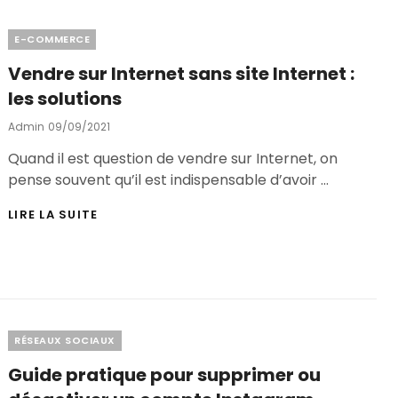
PERSONNE
PERDUE
Categories
E-COMMERCE
DE
VUE
Vendre sur Internet sans site Internet :
les solutions
Posted
Admin
09/09/2021
On
Quand il est question de vendre sur Internet, on
pense souvent qu’il est indispensable d’avoir …
VENDRE
LIRE LA SUITE
SUR
INTERNET
SANS
SITE
INTERNET
:
LES
Categories
RÉSEAUX SOCIAUX
SOLUTIONS
Guide pratique pour supprimer ou