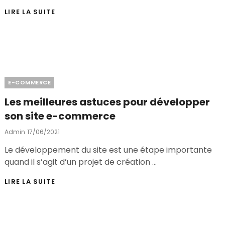
INTERNET
LIRE LA SUITE
:
LES
MEILLEURES
PLATEFORMES
D’E-
COMMERCE
EN
Categories
E-COMMERCE
2021
Les meilleures astuces pour développer
son site e-commerce
Posted
Admin
17/06/2021
On
Le développement du site est une étape importante
quand il s’agit d’un projet de création …
LES
LIRE LA SUITE
MEILLEURES
ASTUCES
POUR
DÉVELOPPER