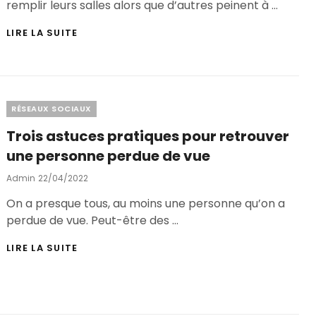
remplir leurs salles alors que d’autres peinent à …
POURQUOI
LIRE LA SUITE
ADOPTER
UN
LOGICIEL
DE
BILLETTERIE
Categories
RÉSEAUX SOCIAUX
EN
LIGNE
Trois astuces pratiques pour retrouver
?
LES
une personne perdue de vue
AVANTAGES
INCONTOURNABLES
Posted
Admin
22/04/2022
On
On a presque tous, au moins une personne qu’on a
perdue de vue. Peut-être des …
TROIS
LIRE LA SUITE
ASTUCES
PRATIQUES
POUR
RETROUVER
UNE