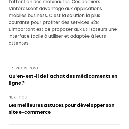
l’attention des mobinautes. Ces derniers
s’intéressent davantage aux applications
mobiles business. C’est la solution la plus
courante pour profiter des services B2B.
L’important est de proposer aux utilisateurs une
interface facile à utiliser et adaptée à leurs
attentes.
Navigation
PREVIOUS POST
Qu’en-est-il de l’achat des médicaments en
de
ligne ?
Previous
l’article
Post
NEXT POST
Les meilleures astuces pour développer son
site e-commerce
Next
Post